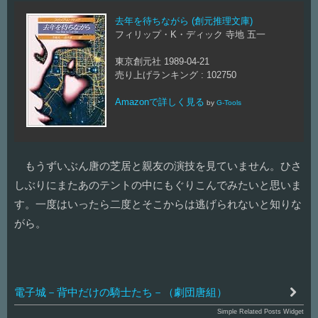
去年を待ちながら (創元推理文庫)
フィリップ・K・ディック 寺地 五一
東京創元社 1989-04-21
売り上げランキング : 102750
Amazonで詳しく見る
by
G-Tools
もうずいぶん唐の芝居と親友の演技を見ていません。ひさ
しぶりにまたあのテントの中にもぐりこんでみたいと思いま
す。一度はいったら二度とそこからは逃げられないと知りな
がら。
電子城－背中だけの騎士たち－（劇団唐組）
Simple Related Posts Widget