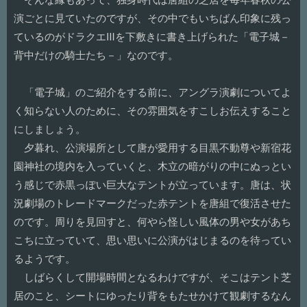
演ごとに見ていたのですが、その中でもいちばん印象に残っ
ているのがドラクエⅢを下敷きに書き上げられた「電子城－
背中だけの騎士たち－」なのです。
「電子城」のご紹介をする前に、アングラ演劇についてよ
く知らない人のために、その雰囲気をすこしお伝えすること
にしましょう。
夕暮れ、公演場所として唐が愛用する目黒不動尊や新宿花
園神社の境内を入っていくと、木立の暗がりの中にぬっとい
う感じで赤黒っぽい巨大なテントが立っています。唐は、状
況劇場のトレードマークだった赤テントを唐組で復活させた
のです。周りを見回すと、何やら怪しい風体の男や女があち
こちに立っていて、思い思いに公演がはじまるのを待ってい
るようです。
しばらくして開場時間となるわけですが、そこはテント芝
居のこと、シートにゆったり背をもたせかけて観劇するなん