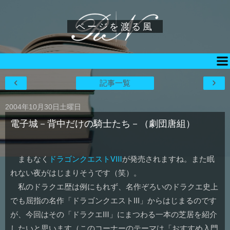
ページを渡る風
‹
›
記事一覧
2004年10月30日土曜日
電子城－背中だけの騎士たち－（劇団唐組）
まもなく
ドラゴンクエストⅧ
が発売されますね。また眠
れない夜がはじまりそうです（笑）。
私のドラクエ歴は例にもれず、名作ぞろいのドラクエ史上
でも屈指の名作「ドラゴンクエストIII」からはじまるのです
が、今回はその「ドラクエⅢ」にまつわる一本の芝居を紹介
したいと思います（このコーナーのテーマは「おすすめ入門