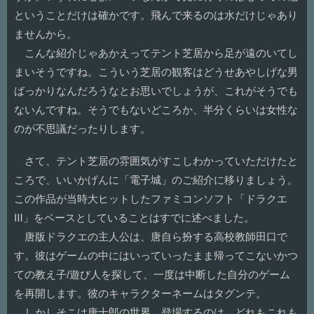
ということだけは確かです。飛んで来るのは水だけじゃあり
ませんから。
こんな紹介じゃあかえってテント芝居から足が遠のいてし
まいそうですね。こういう芝居の観客はどうせあやしげな男
ばっかりなんだろうなとお思いでしょうが、これがそうでも
ないんですね。そうでもないどころか、半分くらいは女性な
のが不思議だったりします。
さて、テント芝居の雰囲気がすこしわかっていただけたと
ころで、いいかげんに「電子城」のご紹介に移りましょう。
この作品が当時大ヒットしたファミコンソフト「ドラクエ
Ⅲ」をベースとしていることはすでに述べました。
唐版ドラクエの主人公は、唐自ら扮する高校教師田口で
す。彼はゲームの中にはいっていったまま帰ってこないかつ
ての教え子/遊び人を探して、一度は中断した自分のゲーム
を再開します。彼のキャラクターネームはタグンテ。
しかしそこは唐十郎の世界、登場するのは、どれもこれも