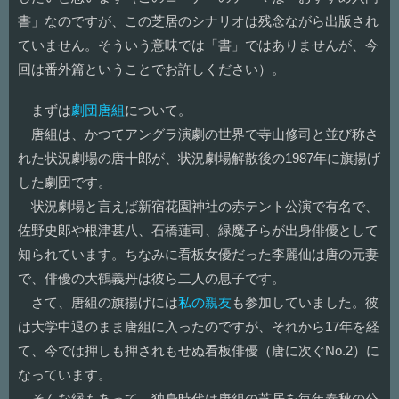
書」なのですが、この芝居のシナリオは残念ながら出版され
ていません。そういう意味では「書」ではありませんが、今
回は番外篇ということでお許しください）。
まずは
劇団唐組
について。
唐組は、かつてアングラ演劇の世界で寺山修司と並び称さ
れた状況劇場の唐十郎が、状況劇場解散後の1987年に旗揚げ
した劇団です。
状況劇場と言えば新宿花園神社の赤テント公演で有名で、
佐野史郎や根津甚八、石橋蓮司、緑魔子らが出身俳優として
知られています。ちなみに看板女優だった李麗仙は唐の元妻
で、俳優の大鶴義丹は彼ら二人の息子です。
さて、唐組の旗揚げには
私の親友
も参加していました。彼
は大学中退のまま唐組に入ったのですが、それから17年を経
て、今では押しも押されもせぬ看板俳優（唐に次ぐNo.2）に
なっています。
そんな縁もあって、独身時代は唐組の芝居を毎年春秋の公