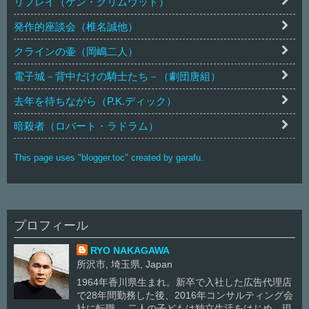
リプレイ（ケン・グリムウッド）
発作的座談会（椎名誠他）
クラインの壷（岡嶋二人）
電子城－背中だけの騎士たち－（劇団唐組）
去年を待ちながら（P.K.ディック）
暗殺者（ロバート・ラドラム）
This page uses "blogger.toc" created by garafu.
プロフィール
RYO NAKAGAWA
所沢市, 埼玉県, Japan
1964年香川県生まれ。新卒で入社した広告代理店
で28年間勤務した後、2016年コンサルティング会
社に転職。 二人の子どもは独立生活をはじめ、現