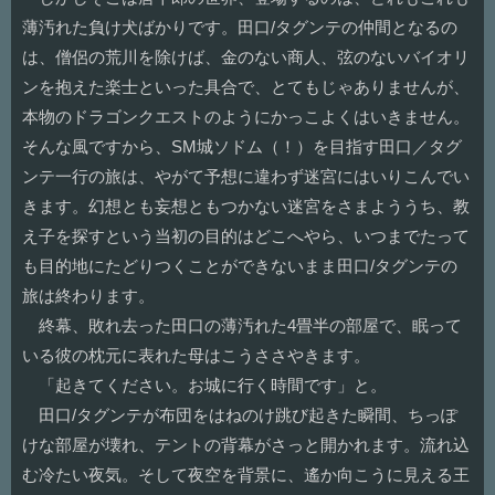
薄汚れた負け犬ばかりです。田口/タグンテの仲間となるの
は、僧侶の荒川を除けば、金のない商人、弦のないバイオリ
ンを抱えた楽士といった具合で、とてもじゃありませんが、
本物のドラゴンクエストのようにかっこよくはいきません。
そんな風ですから、SM城ソドム（！）を目指す田口／タグ
ンテ一行の旅は、やがて予想に違わず迷宮にはいりこんでい
きます。幻想とも妄想ともつかない迷宮をさまよううち、教
え子を探すという当初の目的はどこへやら、いつまでたって
も目的地にたどりつくことができないまま田口/タグンテの
旅は終わります。
終幕、敗れ去った田口の薄汚れた4畳半の部屋で、眠って
いる彼の枕元に表れた母はこうささやきます。
「起きてください。お城に行く時間です」と。
田口/タグンテが布団をはねのけ跳び起きた瞬間、ちっぽ
けな部屋が壊れ、テントの背幕がさっと開かれます。流れ込
む冷たい夜気。そして夜空を背景に、遙か向こうに見える王