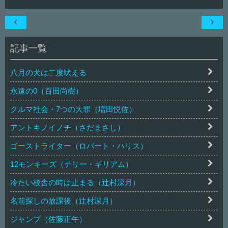
‹
›
記事一覧
八月の犬は二度吠える
永遠の0（百田尚樹）
クルマ社会・7つの大罪（増田悦佐）
アントキノイノチ（さだまさし）
ゴーストライター（ロバート・ハリス）
12モンキーズ（テリー・ギリアム）
冷たい校舎の時は止まる（辻村深月）
名前探しの放課後（辻村深月）
ジャンプ（佐藤正午）