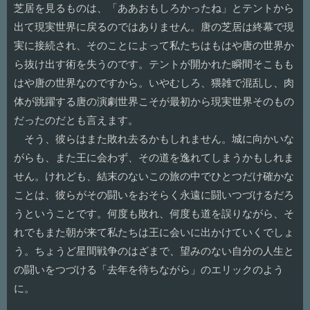
芝居を見るものは、「ああおもしろかったね」とテントから
出て現実世界に戻るのではありません。唐の芝居は終幕で現
実に接続され、そのことによって私たちはもはや唐の世界か
ら抜け出す術を失うのです。テントが開かれた瞬間そこもも
はや唐の世界なのですから。いやむしろ、猥雑で混乱し、肉
体が跳躍する唐の演劇世界こそが最初から現実世界そのもの
だったのだとも言えます。
そう、彼らはまた敗れ去るかもしれません。城に向かいな
がらも、また王に会わず、その道を逸れてしまうかもしれま
せん。けれども、結末のないこの旅の中でひとつだけ確かな
ことは、彼らがその闘いをおそらく永遠に闘いつづけるだろ
うということです。何度も敗れ、何度も道を誤りながら、そ
れでもまた朝が来て私たちは王に会いに出かけていくでしょ
う。ちょうど星間戦争のはざまで、望みのない自分の人生と
の闘いをつづける「去年を待ちながら」のエリックのよう
に。