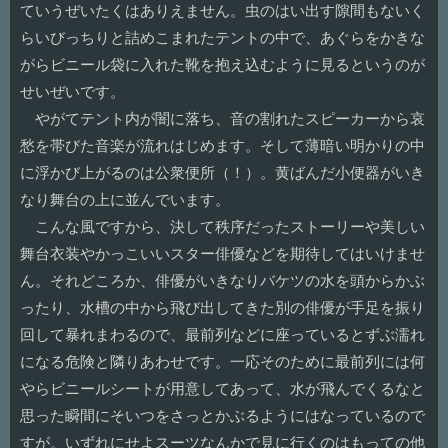
ていうぜいたくはありえません。虫のはい出す隙間もないく
らいびっちりと詰めこまれたテントの中で、あぐらをかきな
がらビニール袋に入れた靴を抱え込むように見るというのが
せいぜいです。
やがてテント内が闇に落ち、音の割れたスピーカーから哀
愁を帯びた音楽が流れはじめます。そして薄暗い明かりの中
に浮かび上がるのは公衆便所（！）。黄ばんだ小便器がいき
なり舞台の上に並んでいます。
こんな風ですから、決して秩序だったストーリーや美しい
舞台衣装やかっこいいスター俳優などを期待してはいけませ
ん。それどころか、俳優がいきなりバケツの水を頭からかぶ
ったり、水槽の中から飛び出してきた別の俳優が手足を振り
回して暴れまわるので、最前列などに座っているとずぶ濡れ
になる危険と隣りあわせです。一応そのために最前列には何
やらビニールシートが用意してあって、水が飛んでくるなと
思った瞬間にそいつをさっとかぶるようにはなっているので
すが。いずれにせよスーツなんかで見に行くのはもっての他