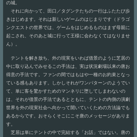
の城。
それに向かって、田口／タグンテたちの一行はふたたび歩
きはじめます。それは新しいゲームのはじまりです（ドラゴ
ンクエストの世界では、ゲームをはじめるものはまず母親に
起こされ、そのあと城に行って王様に会わなくてはなりませ
ん）。
テントを解き放ち、外の現実をいわば借景のように芝居の
中に取り込んでみせるこの手法は、実は状況劇場以来の唐お
得意の手法です。ファンの間ではもはや一種のお約束となっ
ている感もあります。しかしそれがワンパターンのようでい
て、単に客を驚かすためのマンネリに堕してしまわないの
は、それが借景の手法であるとともに、テントの内側の演劇
世界を外の現実社会へ向かって開いていくための方法論でも
あるからです。おそらくそこにこそ唐のメッセージがありま
す。
芝居は単にテントの中で完結する「お話」ではない。唐の